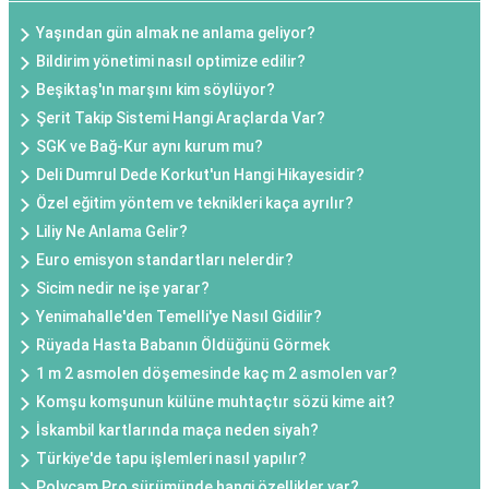
Yaşından gün almak ne anlama geliyor?
Bildirim yönetimi nasıl optimize edilir?
Beşiktaş'ın marşını kim söylüyor?
Şerit Takip Sistemi Hangi Araçlarda Var?
SGK ve Bağ-Kur aynı kurum mu?
Deli Dumrul Dede Korkut'un Hangi Hikayesidir?
Özel eğitim yöntem ve teknikleri kaça ayrılır?
Liliy Ne Anlama Gelir?
Euro emisyon standartları nelerdir?
Sicim nedir ne işe yarar?
Yenimahalle'den Temelli'ye Nasıl Gidilir?
Rüyada Hasta Babanın Öldüğünü Görmek
1 m 2 asmolen döşemesinde kaç m 2 asmolen var?
Komşu komşunun külüne muhtaçtır sözü kime ait?
İskambil kartlarında maça neden siyah?
Türkiye'de tapu işlemleri nasıl yapılır?
Polycam Pro sürümünde hangi özellikler var?