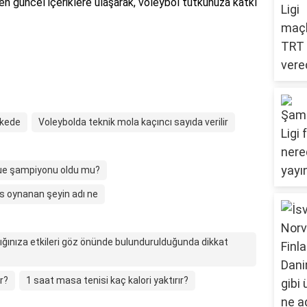
den güncel içeriklere ulaşarak, voleybol tutkunuza katkı
lkede
Voleybolda teknik mola kaçıncı sayıda verilir
ue şampiyonu oldu mu?
s oynanan şeyin adı ne
ığınıza etkileri göz önünde bulundurulduğunda dikkat
r?
1 saat masa tenisi kaç kalori yaktırır?