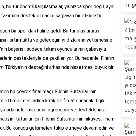
, bu tür önemli karşılaşmalar, yalnızca spor değil, aynı
 takımına destek olmasını sağlayan bir etkinliktir.
şen bir spor dalı haline geldi. Bu tür uluslararası
lgisini artırmakta ve geleceğin yıldızlarının yetişmesine
ı'nın başarısı, sadece takım oyuncularının çabasıyla
lerin destekleriyle de şekilleniyor. Bu nedenle, Filenin
üm Türkiye'nin desteğini arkasında hissetmesi büyük bir
en bu çeyrek final maçı, Filenin Sultanları'nın
 ettirebilmesi adına kritik bir fırsat sunacak. İlgili
laşmada neler olacağını öğrenebilir ve desteklerinizi
abzını tutanlar için Filenin Sultanları'nın hikayesi, ilham
yor. Bu konuda gelişmeleri takip etmeye devam edin ve