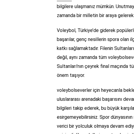
bilgilere ulaşmanız mümkün. Unutmayın
zamanda bir milletin bir araya gelerek
Voleybol, Türkiye’de giderek popülerle
başarılar, genç nesillerin spora olan i
katkı sağlamaktadır. Filenin Sultanlar
değil, aynı zamanda tüm voleybolsever
Sultanları'nın çeyrek final maçında t
önem taşıyor.
voleybolseverler için heyecanla beklen
uluslararası arenadaki başarısını devam
bilgileri takip ederek, bu büyük karşı
esirgemeyebilirsiniz. Spor dünyasının n
verici bir yolculuk olmaya devam edi