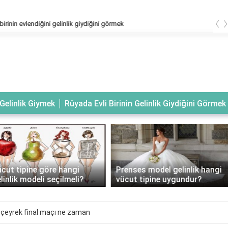
‹
geline altın takıldığını görmek
Gelinlik Giymek
Rüyada Evli Birinin Gelinlik Giydiğini Görmek
Prenses model gelinlik hangi
Gelinlik giymeye giderken ne
vücut tipine uygundur?
giyilir?
rı çeyrek final maçı ne zaman