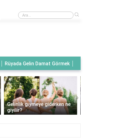
›
Rüyada tanıdık birinin gelinlik giydiğini görmek
Rüyada Gelin Damat Görmek
›
Kilolu insanlar nasıl gelinlik
Balık model gelinlik han
giymeli?
vücut tipine uygun?