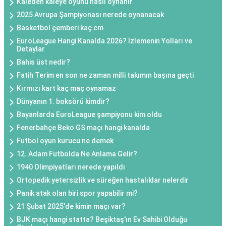
Kaleden kaleye oyunu nasıl oynanır
2025 Avrupa Şampiyonası nerede oynanacak
Basketbol çemberi kaç cm
EuroLeague Hangi Kanalda 2026? İzlemenin Yolları ve
Detaylar
Bahis üst nedir?
Fatih Terim en son ne zaman milli takımın başına geçti
Kırmızı kart kaç maç oynamaz
Dünyanın 1. boksörü kimdir?
Bayanlarda EuroLeague şampiyonu kim oldu
Fenerbahçe Beko GS maçı hangi kanalda
Futbol oyun kurucu ne demek
12. Adam Futbolda Ne Anlama Gelir?
1940 Olimpiyatları nerede yapıldı
Ortopedik yetersizlik ve süreğen hastalıklar nelerdir
Panik atak olan biri spor yapabilir mi?
21 Şubat 2025'de kimin maçı var?
BJK maçı hangi statta? Beşiktaş'ın Ev Sahibi Olduğu