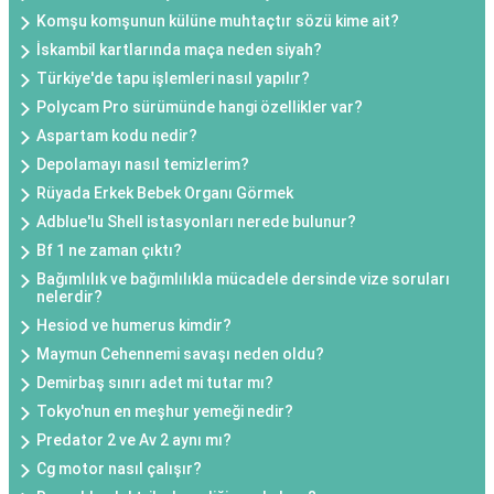
Komşu komşunun külüne muhtaçtır sözü kime ait?
İskambil kartlarında maça neden siyah?
Türkiye'de tapu işlemleri nasıl yapılır?
Polycam Pro sürümünde hangi özellikler var?
Aspartam kodu nedir?
Depolamayı nasıl temizlerim?
Rüyada Erkek Bebek Organı Görmek
Adblue'lu Shell istasyonları nerede bulunur?
Bf 1 ne zaman çıktı?
Bağımlılık ve bağımlılıkla mücadele dersinde vize soruları
nelerdir?
Hesiod ve humerus kimdir?
Maymun Cehennemi savaşı neden oldu?
Demirbaş sınırı adet mi tutar mı?
Tokyo'nun en meşhur yemeği nedir?
Predator 2 ve Av 2 aynı mı?
Cg motor nasıl çalışır?