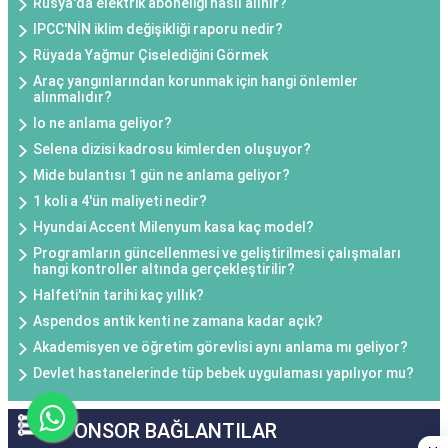
Rusya'da elektrik aboneliği nasıl alınır?
IPCC'NİN iklim değişikliği raporu nedir?
Rüyada Yağmur Çiselediğini Görmek
Araç yangınlarından korunmak için hangi önlemler
alınmalıdır?
Io ne anlama geliyor?
Selena dizisi kadrosu kimlerden oluşuyor?
Mide bulantısı 1 gün ne anlama geliyor?
1 koli a 4'ün maliyeti nedir?
Hyundai Accent Milenyum kasa kaç model?
Programların güncellenmesi ve geliştirilmesi çalışmaları
hangi kontroller altında gerçekleştirilir?
Halfeti'nin tarihi kaç yıllık?
Aspendos antik kenti ne zamana kadar açık?
Akademisyen ve öğretim görevlisi aynı anlama mı geliyor?
Devlet hastanelerinde tüp bebek uygulaması yapılıyor mu?
SPONSOR BAĞLANTILAR