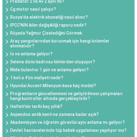
Predator 2 ve Av 2 aynı mı?
Cg motor nasıl çalışır?
Rusya'da elektrik aboneliği nasıl alınır?
IPCC'NİN iklim değişikliği raporu nedir?
Rüyada Yağmur Çiselediğini Görmek
Araç yangınlarından korunmak için hangi önlemler
alınmalıdır?
Io ne anlama geliyor?
Selena dizisi kadrosu kimlerden oluşuyor?
Mide bulantısı 1 gün ne anlama geliyor?
1 koli a 4'ün maliyeti nedir?
Hyundai Accent Milenyum kasa kaç model?
Programların güncellenmesi ve geliştirilmesi çalışmaları
hangi kontroller altında gerçekleştirilir?
Halfeti'nin tarihi kaç yıllık?
Aspendos antik kenti ne zamana kadar açık?
Akademisyen ve öğretim görevlisi aynı anlama mı geliyor?
Devlet hastanelerinde tüp bebek uygulaması yapılıyor mu?