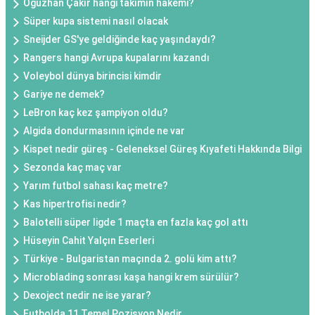
Oğuzhan Çakır hangi takımın hakemi?
Süper kupa sistemi nasıl olacak
Sneijder GS'ye geldiğinde kaç yaşındaydı?
Rangers hangi Avrupa kupalarını kazandı
Voleybol dünya birincisi kimdir
Gariye ne demek?
LeBron kaç kez şampiyon oldu?
Algida dondurmasının içinde ne var
Kispet nedir güreş - Geleneksel Güreş Kıyafeti Hakkında Bilgi
Sezonda kaç maç var
Yarım futbol sahası kaç metre?
Kas hipertrofisi nedir?
Balotelli süper ligde 1 maçta en fazla kaç gol attı
Hüseyin Cahit Yalçın Eserleri
Türkiye - Bulgaristan maçında 2. golü kim attı?
Microblading sonrası kaşa hangi krem sürülür?
Dexoject nedir ne ise yarar?
Futbolda 11 Temel Pozisyon Nedir