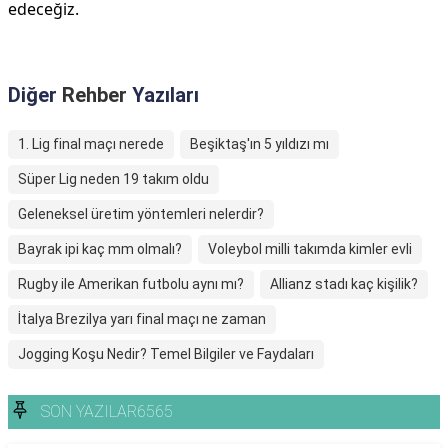
edeceğiz.
Diğer
Rehber
Yazıları
1. Lig final maçı nerede
Beşiktaş'ın 5 yıldızı mı
Süper Lig neden 19 takım oldu
Geleneksel üretim yöntemleri nelerdir?
Bayrak ipi kaç mm olmalı?
Voleybol milli takımda kimler evli
Rugby ile Amerikan futbolu aynı mı?
Allianz stadı kaç kişilik?
İtalya Brezilya yarı final maçı ne zaman
Jogging Koşu Nedir? Temel Bilgiler ve Faydaları
SON YAZILAR6565