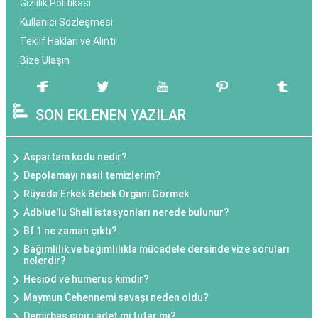
Gizlilik Politikası
Kullanıcı Sözleşmesi
Teklif Hakları ve Alıntı
Bize Ulaşın
SON EKLENEN YAZILAR
Aspartam kodu nedir?
Depolamayı nasıl temizlerim?
Rüyada Erkek Bebek Organı Görmek
Adblue'lu Shell istasyonları nerede bulunur?
Bf 1 ne zaman çıktı?
Bağımlılık ve bağımlılıkla mücadele dersinde vize soruları
nelerdir?
Hesiod ve humerus kimdir?
Maymun Cehennemi savaşı neden oldu?
Demirbaş sınırı adet mi tutar mı?