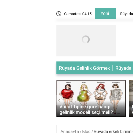
Yeni
 evlendiğini gelinlik giydiğini görmek
Cumartesi 04:15
Rüyada 
Rüyada Gelinlik Görmek
Rüyada 
‹
tipli kadınlar nasıl
Vücut tipine göre hangi
ik giymeli?
gelinlik modeli seçilmeli?
Anasayfa
Blog
Rüyada erkek birinin 