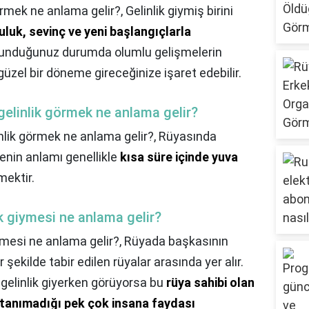
görmek ne anlama gelir?,
Gelinlik giymiş birini
uluk, sevinç ve yeni başlangıçlarla
bulunduğunuz durumda olumlu gelişmelerin
üzel bir döneme gireceğinize işaret edebilir.
elinlik görmek ne anlama gelir?
lik görmek ne anlama gelir?,
Rüyasında
menin anlamı genellikle
kısa süre içinde yuva
ektir.
ik giymesi ne anlama gelir?
iymesi ne anlama gelir?,
Rüyada başkasının
ir şekilde tabir edilen rüyalar arasında yer alır.
 gelinlik giyerken görüyorsa bu
rüya sahibi olan
e tanımadığı pek çok insana faydası