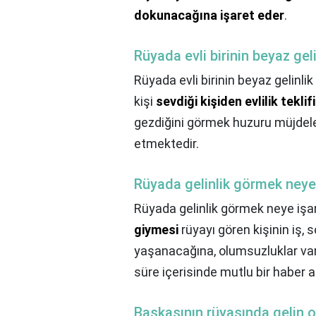
dokunacağına işaret eder
.
Rüyada evli birinin beyaz gel
Rüyada evli birinin beyaz gelinli
kişi
sevdiği kişiden evlilik tekli
gezdiğini görmek huzuru müjdele
etmektedir.
Rüyada gelinlik görmek neye 
Rüyada gelinlik görmek neye işar
giymesi
rüyayı gören kişinin iş, 
yaşanacağına, olumsuzluklar var
süre içerisinde mutlu bir haber al
Başkasının rüyasında gelin 