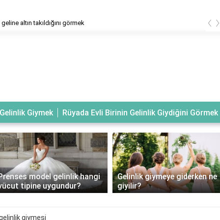
‹
geline altın takıldığını görmek
Gelinlik Giymek
Rüyada Evli Birinin Gelinlik Giydiğini Görmek
Prenses model gelinlik hangi
Gelinlik giymeye giderken ne
vücut tipine uygundur?
giyilir?
gelinlik giymesi