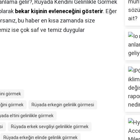
 anlama gelir?,
Rüyada Kendini Gelinlikle Görmek
olarak
bekar kişinin evleneceğini gösterir
. Eğer
yorsanız, bu haber en kısa zamanda size
temiz ise çok saf ve temiz duygular
iğini görmek
diğini görmek
Rüyada erkegin gelinlik görmesi
ada eltini gelinlikle görmek
si
Rüyada erkek sevgiliyi gelinlikle görmek
Rüyada erkeğin elinde gelinlik görmek