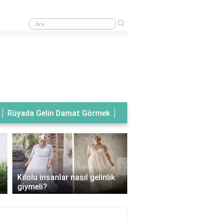
›
Rüyada tanıdık birinin gelinlik giydiğini görmek
Rüyada Gelin Damat Görmek
›
Kilolu insanlar nasıl gelinlik
Balık model gelinlik han
giymeli?
vücut tipine uygun?