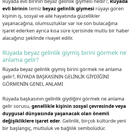
Rüyada evli birinin beyaz gelinlik giymesi nedir?,
Rüyada
evli birinin
temiz
beyaz gelinlik giymesi
rüyayı gören
kişinin iş, sosyal ve aile hayatında güzellikler
yaşanacağına, olumsuzluklar var ise son bulacağına
işaret ederken ayrıca kısa süre içerisinde mutlu bir haber
alacağınız şeklinde rivayet edilir.
Rüyada beyaz gelinlik giymiş birini görmek ne
anlama gelir?
Rüyada beyaz gelinlik giymiş birini görmek ne anlama
gelir?,
RÜYADA BAŞKASININ GELİNLİK GİYDİĞİNİ
GÖRMENİN GENEL ANLAMI
Rüyada başkasının gelinlik giydiğini görmek ne anlama
gelir sorusu,
genellikle kişinin sosyal çevresinde veya
duygusal dünyasında yaşanacak olan önemli
değişikliklere işaret eder
. Gelinlik, birçok kültürde yeni
bir başlangıç, mutluluk ve bağlılık sembolüdür.