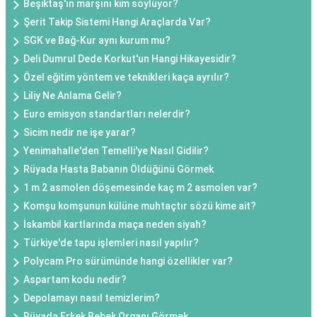
Beşiktaş'ın marşını kim söylüyor?
Şerit Takip Sistemi Hangi Araçlarda Var?
SGK ve Bağ-Kur aynı kurum mu?
Deli Dumrul Dede Korkut'un Hangi Hikayesidir?
Özel eğitim yöntem ve teknikleri kaça ayrılır?
Liliy Ne Anlama Gelir?
Euro emisyon standartları nelerdir?
Sicim nedir ne işe yarar?
Yenimahalle'den Temelli'ye Nasıl Gidilir?
Rüyada Hasta Babanın Öldüğünü Görmek
1 m 2 asmolen döşemesinde kaç m 2 asmolen var?
Komşu komşunun külüne muhtaçtır sözü kime ait?
İskambil kartlarında maça neden siyah?
Türkiye'de tapu işlemleri nasıl yapılır?
Polycam Pro sürümünde hangi özellikler var?
Aspartam kodu nedir?
Depolamayı nasıl temizlerim?
Rüyada Erkek Bebek Organı Görmek