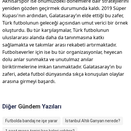
Akhisarspor ise önümüzdeki dönemlere dair stratejilerini
yeniden gözden geçirmek durumunda kaldı. 2019 Süper
Kupası'nın ardından, Galatasaray’ın elde ettiği bu zafer,
Türk futbolunun geleceği açısından umut verici bir örnek
oluşturdu. Bu tür karşılaşmalar, Türk futbolunun
uluslararası alanda daha da tanınmasına katkı
sağlamakta ve takımlar arası rekabeti artırmaktadır.
Futbolseverler için ise bu tür organizasyonlar, heyecan
dolu anlar sunmakta ve unutulmaz anılar
biriktirmelerine imkan tanımaktadır. Galatasaray’ın bu
zaferi, adeta futbol dünyasında sıkça konuşulan olaylar
arasına girmeyi başardı.
Diğer
Gündem
Yazıları
Futbolda bandaj ne işe yarar
İstanbul Altılı Ganyan nerede?