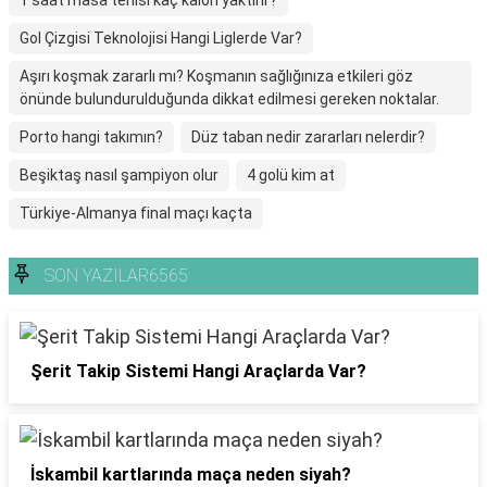
1 saat masa tenisi kaç kalori yaktırır?
Gol Çizgisi Teknolojisi Hangi Liglerde Var?
Aşırı koşmak zararlı mı? Koşmanın sağlığınıza etkileri göz
önünde bulundurulduğunda dikkat edilmesi gereken noktalar.
Porto hangi takımın?
Düz taban nedir zararları nelerdir?
Beşiktaş nasıl şampiyon olur
4 golü kim at
Türkiye-Almanya final maçı kaçta
SON YAZILAR6565
Şerit Takip Sistemi Hangi Araçlarda Var?
İskambil kartlarında maça neden siyah?