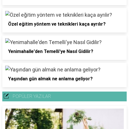
Özel eğitim yöntem ve teknikleri kaça ayrılır?
Yenimahalle'den Temelli'ye Nasıl Gidilir?
Yaşından gün almak ne anlama geliyor?
POPÜLER YAZILAR