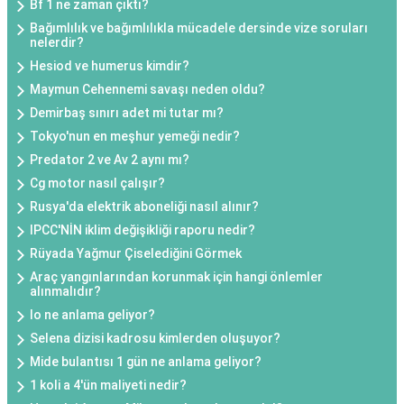
Bf 1 ne zaman çıktı?
Bağımlılık ve bağımlılıkla mücadele dersinde vize soruları
nelerdir?
Hesiod ve humerus kimdir?
Maymun Cehennemi savaşı neden oldu?
Demirbaş sınırı adet mi tutar mı?
Tokyo'nun en meşhur yemeği nedir?
Predator 2 ve Av 2 aynı mı?
Cg motor nasıl çalışır?
Rusya'da elektrik aboneliği nasıl alınır?
IPCC'NİN iklim değişikliği raporu nedir?
Rüyada Yağmur Çiselediğini Görmek
Araç yangınlarından korunmak için hangi önlemler
alınmalıdır?
Io ne anlama geliyor?
Selena dizisi kadrosu kimlerden oluşuyor?
Mide bulantısı 1 gün ne anlama geliyor?
1 koli a 4'ün maliyeti nedir?