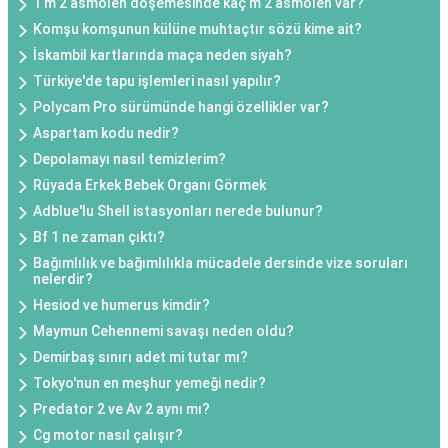
1 m 2 asmolen döşemesinde kaç m 2 asmolen var?
Komşu komşunun külüne muhtaçtır sözü kime ait?
İskambil kartlarında maça neden siyah?
Türkiye'de tapu işlemleri nasıl yapılır?
Polycam Pro sürümünde hangi özellikler var?
Aspartam kodu nedir?
Depolamayı nasıl temizlerim?
Rüyada Erkek Bebek Organı Görmek
Adblue'lu Shell istasyonları nerede bulunur?
Bf 1 ne zaman çıktı?
Bağımlılık ve bağımlılıkla mücadele dersinde vize soruları
nelerdir?
Hesiod ve humerus kimdir?
Maymun Cehennemi savaşı neden oldu?
Demirbaş sınırı adet mi tutar mı?
Tokyo'nun en meşhur yemeği nedir?
Predator 2 ve Av 2 aynı mı?
Cg motor nasıl çalışır?