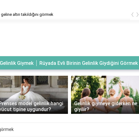
‹
geline altın takıldığını görmek
Gelinlik Giymek
Rüyada Evli Birinin Gelinlik Giydiğini Görmek
Prenses model gelinlik hangi
Gelinlik giymeye giderken ne
vücut tipine uygundur?
giyilir?
 görmek