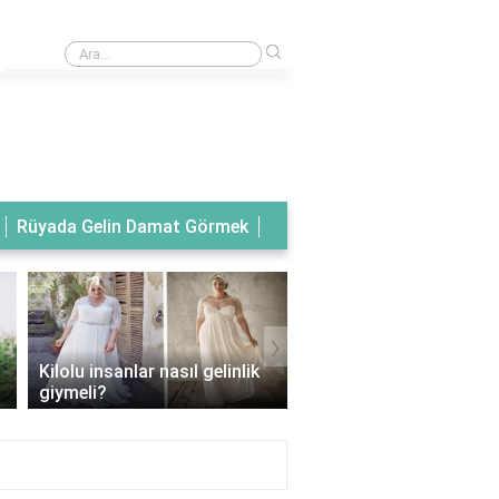
›
Rüyada tanıdık birinin gelinlik giydiğini görmek
Rüyada Gelin Damat Görmek
›
Kilolu insanlar nasıl gelinlik
Balık model gelinlik han
giymeli?
vücut tipine uygun?