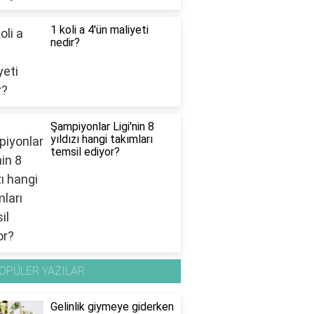
1 koli a 4'ün maliyeti
nedir?
Şampiyonlar Ligi'nin 8
yıldızı hangi takımları
temsil ediyor?
OPÜLER YAZILAR
Gelinlik giymeye giderken