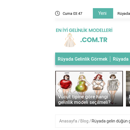
Yeni
 evlendiğini gelinlik giydiğini görmek
Cuma 03:47
Rüyada 
Rüyada Gelinlik Görmek
Rüyada 
‹
tipli kadınlar nasıl
Vücut tipine göre hangi
ik giymeli?
gelinlik modeli seçilmeli?
Anasayfa
Blog
Rüyada gelin düğün