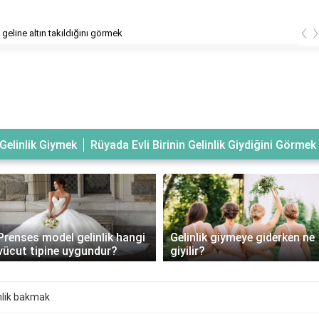
‹
geline altın takıldığını görmek
Gelinlik Giymek
Rüyada Evli Birinin Gelinlik Giydiğini Görmek
Prenses model gelinlik hangi
Gelinlik giymeye giderken ne
vücut tipine uygundur?
giyilir?
nlik bakmak