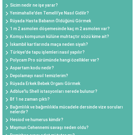
Sicim nedir ne işe yarar?
Yenimahalle'den Temelli'ye Nasıl Gidilir?
Rüyada Hasta Babanın Öldüğünü Görmek
1 m 2 asmolen döşemesinde kaç m 2 asmolen var?
Komşu komşunun külüne muhtaçtır sözü kime ait?
İskambil kartlarında maça neden siyah?
Türkiye'de tapu işlemleri nasıl yapılır?
Polycam Pro sürümünde hangi özellikler var?
Aspartam kodu nedir?
Depolamayı nasıl temizlerim?
Rüyada Erkek Bebek Organı Görmek
Adblue'lu Shell istasyonları nerede bulunur?
Bf 1 ne zaman çıktı?
Bağımlılık ve bağımlılıkla mücadele dersinde vize soruları
nelerdir?
Hesiod ve humerus kimdir?
Maymun Cehennemi savaşı neden oldu?