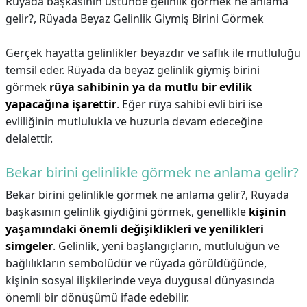
Rüyada başkasının üstünde gelinlik görmek ne anlama
gelir?,
Rüyada Beyaz Gelinlik Giymiş Birini Görmek
Gerçek hayatta gelinlikler beyazdır ve saflık ile mutluluğu
temsil eder. Rüyada da beyaz gelinlik giymiş birini
görmek
rüya sahibinin ya da mutlu bir evlilik
yapacağına işarettir
. Eğer rüya sahibi evli biri ise
evliliğinin mutlulukla ve huzurla devam edeceğine
delalettir.
Bekar birini gelinlikle görmek ne anlama gelir?
Bekar birini gelinlikle görmek ne anlama gelir?,
Rüyada
başkasının gelinlik giydiğini görmek, genellikle
kişinin
yaşamındaki önemli değişiklikleri ve yenilikleri
simgeler
. Gelinlik, yeni başlangıçların, mutluluğun ve
bağlılıkların sembolüdür ve rüyada görüldüğünde,
kişinin sosyal ilişkilerinde veya duygusal dünyasında
önemli bir dönüşümü ifade edebilir.