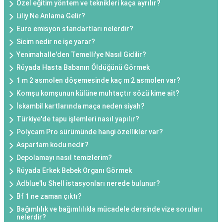
Özel eğitim yöntem ve teknikleri kaça ayrılır?
Liliy Ne Anlama Gelir?
Euro emisyon standartları nelerdir?
Sicim nedir ne işe yarar?
Yenimahalle'den Temelli'ye Nasıl Gidilir?
Rüyada Hasta Babanın Öldüğünü Görmek
1 m 2 asmolen döşemesinde kaç m 2 asmolen var?
Komşu komşunun külüne muhtaçtır sözü kime ait?
İskambil kartlarında maça neden siyah?
Türkiye'de tapu işlemleri nasıl yapılır?
Polycam Pro sürümünde hangi özellikler var?
Aspartam kodu nedir?
Depolamayı nasıl temizlerim?
Rüyada Erkek Bebek Organı Görmek
Adblue'lu Shell istasyonları nerede bulunur?
Bf 1 ne zaman çıktı?
Bağımlılık ve bağımlılıkla mücadele dersinde vize soruları
nelerdir?