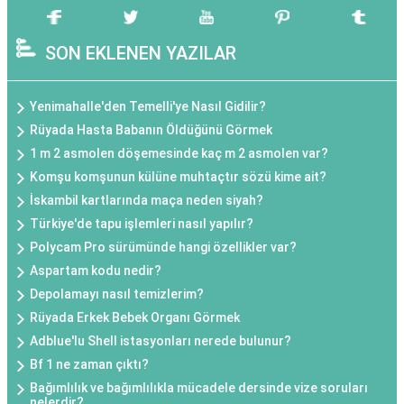
SON EKLENEN YAZILAR
Yenimahalle'den Temelli'ye Nasıl Gidilir?
Rüyada Hasta Babanın Öldüğünü Görmek
1 m 2 asmolen döşemesinde kaç m 2 asmolen var?
Komşu komşunun külüne muhtaçtır sözü kime ait?
İskambil kartlarında maça neden siyah?
Türkiye'de tapu işlemleri nasıl yapılır?
Polycam Pro sürümünde hangi özellikler var?
Aspartam kodu nedir?
Depolamayı nasıl temizlerim?
Rüyada Erkek Bebek Organı Görmek
Adblue'lu Shell istasyonları nerede bulunur?
Bf 1 ne zaman çıktı?
Bağımlılık ve bağımlılıkla mücadele dersinde vize soruları
nelerdir?