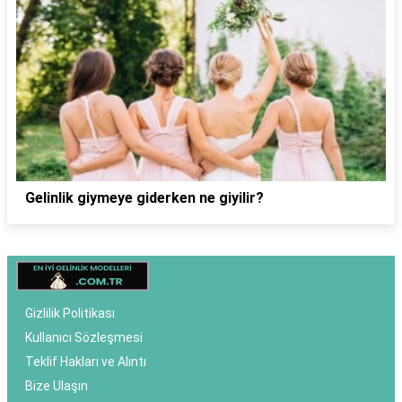
Gelinlik giymeye giderken ne giyilir?
Gizlilik Politikası
Kullanıcı Sözleşmesi
Teklif Hakları ve Alıntı
Bize Ulaşın