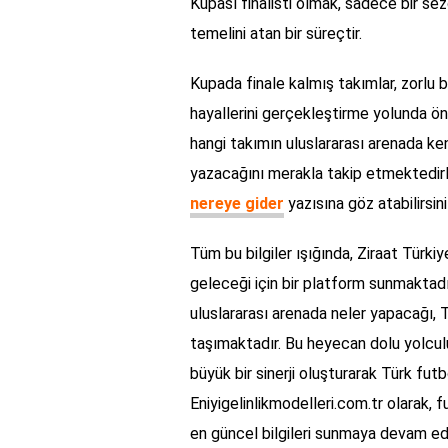
Kupası finalisti olmak, sadece bir sez
temelini atan bir süreçtir.
Kupada finale kalmış takımlar, zorlu bi
hayallerini gerçekleştirme yolunda ön
hangi takımın uluslararası arenada ken
yazacağını merakla takip etmektedirl
nereye gider
yazısına göz atabilirsini
Tüm bu bilgiler ışığında, Ziraat Türk
geleceği için bir platform sunmaktadı
uluslararası arenada neler yapacağı,
taşımaktadır. Bu heyecan dolu yolculuk
büyük bir sinerji oluşturarak Türk futb
Eniyigelinlikmodelleri.com.tr olarak,
en güncel bilgileri sunmaya devam e