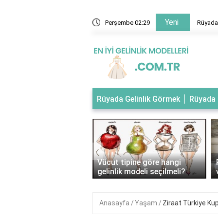
Yeni
 evlendiğini gelinlik giydiğini görmek
Perşembe 02:29
Rüyada 
Rüyada Gelinlik Görmek
Rüyada 
‹
tipli kadınlar nasıl
Vücut tipine göre hangi
ik giymeli?
gelinlik modeli seçilmeli?
Anasayfa
Yaşam
Ziraat Türkiye Kup