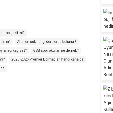
r hitap şekli mi?
alı mı?
Altın en çok hangi derelerde bulunur?
yi maçı kaç set?
GSB spor okulları ne demek?
mı?
2025-2026 Premier Lig maçları hangi kanalda
lda