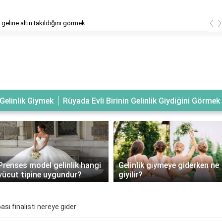
‹
geline altın takıldığını görmek
Gelinlik Giymek
Rüyada Evli Birinin Gelinlik Giydiğini Görmek
Prenses model gelinlik hangi
Gelinlik giymeye giderken ne
vücut tipine uygundur?
giyilir?
ası finalisti nereye gider