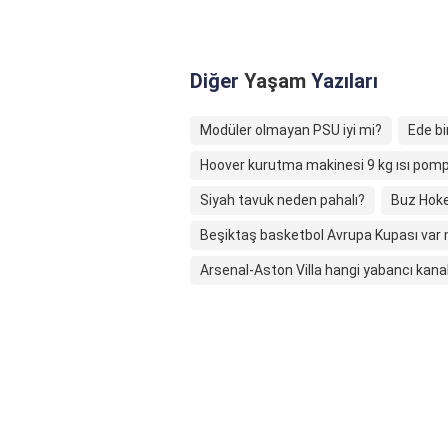
Diğer
Yaşam
Yazıları
Modüler olmayan PSU iyi mi?
Ede bi
Hoover kurutma makinesi 9 kg ısı pomp
Siyah tavuk neden pahalı?
Buz Hoke
Beşiktaş basketbol Avrupa Kupası var 
Arsenal-Aston Villa hangi yabancı kana