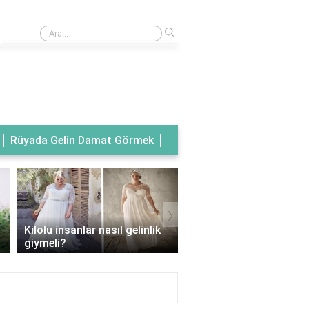
›
Rüyada tanıdık birinin gelinlik giydiğini görmek
Rüyada Gelin Damat Görmek
›
Kilolu insanlar nasıl gelinlik
Balık model gelinlik han
giymeli?
vücut tipine uygun?