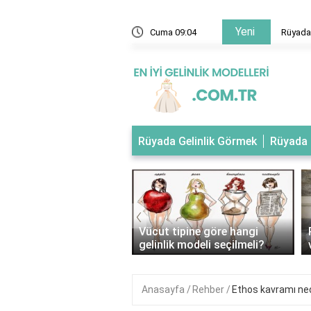
Yeni
 evlendiğini gelinlik giydiğini görmek
Cuma 09:04
Rüyada 
Rüyada Gelinlik Görmek
Rüyada 
‹
tipli kadınlar nasıl
Vücut tipine göre hangi
ik giymeli?
gelinlik modeli seçilmeli?
Anasayfa
Rehber
Ethos kavramı ned