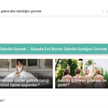
‹
geline altın takıldığını görmek
Gelinlik Giymek
Rüyada Evli Birinin Gelinlik Giydiğini Görmek
Prenses model gelinlik hangi
Gelinlik giymeye giderken ne
vücut tipine uygundur?
giyilir?
ir?