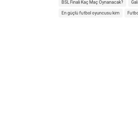
BSL Finali Kaç Maç Oynanacak?
Gal
En güçlü futbol oyuncusu kim
Futb