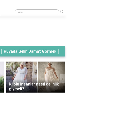
›
Rüyada tanıdık birinin gelinlik giydiğini görmek
Rüyada Gelin Damat Görmek
›
Kilolu insanlar nasıl gelinlik
Balık model gelinlik han
giymeli?
vücut tipine uygun?