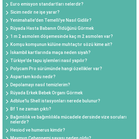
Euro emisyon standartları nelerdir?
Sicim nedir ne işe yarar?
Yenimahalle'den Temelli'ye Nasıl Gidilir?
Rüyada Hasta Babanın Öldüğünü Görmek
1 m 2 asmolen döşemesinde kaç m 2 asmolen var?
Komşu komşunun külüne muhtaçtır sözü kime ait?
İskambil kartlarında maça neden siyah?
Türkiye'de tapu işlemleri nasıl yapılır?
Polycam Pro sürümünde hangi özellikler var?
Aspartam kodu nedir?
Depolamayı nasıl temizlerim?
Rüyada Erkek Bebek Organı Görmek
Adblue'lu Shell istasyonları nerede bulunur?
Bf 1 ne zaman çıktı?
Bağımlılık ve bağımlılıkla mücadele dersinde vize soruları
nelerdir?
Hesiod ve humerus kimdir?
Maymun Cehennemi savaşı neden oldu?