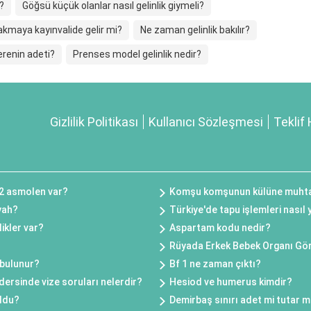
i?
Göğsü küçük olanlar nasıl gelinlik giymeli?
bakmaya kayınvalide gelir mi?
Ne zaman gelinlik bakılır?
nerenin adeti?
Prenses model gelinlik nedir?
Gizlilik Politikası
Kullanıcı Sözleşmesi
Teklif 
2 asmolen var?
Komşu komşunun külüne muhtaç
yah?
Türkiye'de tapu işlemleri nasıl 
ikler var?
Aspartam kodu nedir?
Rüyada Erkek Bebek Organı Gö
 bulunur?
Bf 1 ne zaman çıktı?
dersinde vize soruları nelerdir?
Hesiod ve humerus kimdir?
ldu?
Demirbaş sınırı adet mi tutar m