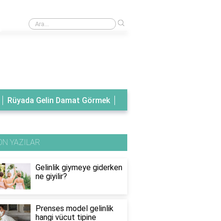
›
Rüyada tanıdık birinin gelinlik giydiğini görmek
Rüyada Gelin Damat Görmek
ON YAZILAR
Gelinlik giymeye giderken
ne giyilir?
Prenses model gelinlik
hangi vücut tipine