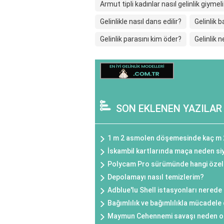
Armut tipli kadınlar nasıl gelinlik giymel
Gelinlikle nasıl dans edilir?
Gelinlik 
Gelinlik parasını kim öder?
Gelinlik 
SON EKLENEN YAZILAR
1 m 2 asmolen döşemesinde kaç m 
İskambil kartlarında maça neden si
Polycam Pro sürümünde hangi özell
Depolamayı nasıl temizlerim?
Adblue'lu Shell istasyonları nerede
Bağımlılık ve bağımlılıkla mücadele 
Maymun Cehennemi savaşı neden o