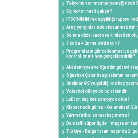
Tokyo'nun en meşhur yemeği nedir?
Cg motor nasıl çalışır?
IPCC'NİN iklim değişikliği raporu ned
Araç yangınlarından korunmak için 
Selena dizisi kadrosu kimlerden ol
1 koli a 4'ün maliyeti nedir?
Programların güncellenmesi ve geliş
kontroller altında gerçekleştirilir?
Akademisyen ve öğretim görevlisi a
Oğuzhan Çakır hangi takımın hakem
Sneijder GS'ye geldiğinde kaç yaşı
Voleybol dünya birincisi kimdir
LeBron kaç kez şampiyon oldu?
Kispet nedir güreş - Geleneksel Gür
Yarım futbol sahası kaç metre?
Balotelli süper ligde 1 maçta en fazl
Türkiye - Bulgaristan maçında 2. gol