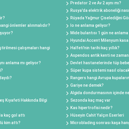
Predator 2 ve Av 2 aynı mı?
Rusya'da elektrik aboneliği nası
ir?
Rüyada Yağmur Çiselediğini G
hangi önlemler alınmalıdır?
Io ne anlama geliyor?
uşuyor?
Mide bulantısı 1 gün ne anlama
Hyundai Accent Milenyum kasa
tirilmesi çalışmaları hangi
Halfeti'nin tarihi kaç yıllık?
Aspendos antik kenti ne zaman
ynı anlama mı geliyor?
Devlet hastanelerinde tüp beb
i?
Süper kupa sistemi nasıl olaca
ndaydı?
Rangers hangi Avrupa kupaların
Gariye ne demek?
Algida dondurmasının içinde ne
eş Kıyafeti Hakkında Bilgi
Sezonda kaç maç var
Kas hipertrofisi nedir?
a kaç gol attı
Hüseyin Cahit Yalçın Eserleri
ü kim attı?
Microblading sonrası kaşa han