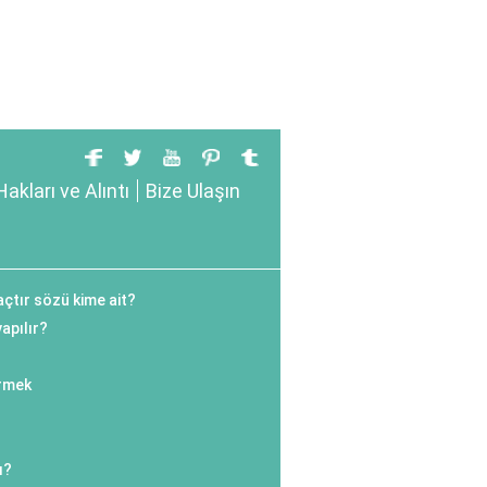
Hakları ve Alıntı
Bize Ulaşın
tır sözü kime ait?
yapılır?
rmek
ı?