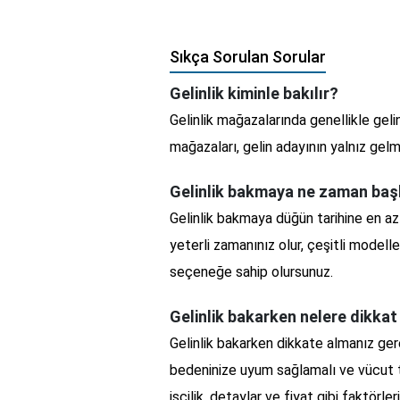
Sıkça Sorulan Sorular
Gelinlik kiminle bakılır?
Gelinlik mağazalarında genellikle gelin 
mağazaları, gelin adayının yalnız gel
Gelinlik bakmaya ne zaman baş
Gelinlik bakmaya düğün tarihine en a
yeterli zamanınız olur, çeşitli modell
seçeneğe sahip olursunuz.
Gelinlik bakarken nelere dikkat
Gelinlik bakarken dikkate almanız gere
bedeninize uyum sağlamalı ve vücut tip
işçilik, detaylar ve fiyat gibi faktörl