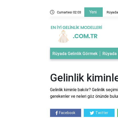
Yeni
 evlendiğini gelinlik giydiğini görmek
Cumartesi 02:03
Rüyada 
Rüyada Gelinlik Görmek
Rüyada 
Gelinlik kiminl
Gelinlik kiminle bakılır? Gelinlik seçim
gerekenler ve neleri göz önünde bulund
Facebook
Twitter