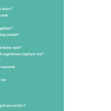
l alınır?
örmek
 geliyor?
 kaç model?
a kadar açık?
ek uygulaması yapılıyor mu?
k
ı kazandı
 var
gi krem sürülür?