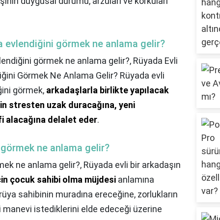
, kişinin duygusal durumu, arzuları ve korkuları
la evlendiğini görmek ne anlama gelir?
vlendiğini görmek ne anlama gelir?,
Rüyada Evli
ndiğini Görmek Ne Anlama Gelir? Rüyada evli
iğini görmek,
arkadaşlarla birlikte yapılacak
in stresten uzak duracağına, yeni
i alacağına delalet eder
.
u görmek ne anlama gelir?
rmek ne anlama gelir?,
Rüyada evli bir arkadaşın
için çocuk sahibi olma müjdesi
anlamına
üya sahibinin muradına ereceğine, zorlukların
manevi istediklerini elde edeceği üzerine