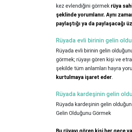
kez evlendiğini görmek
rüya sahi
şeklinde yorumlanır.
Aynı zamand
paylaştığı ya da paylaşacağı ü
Rüyada evli birinin gelin ol
Rüyada evli birinin gelin olduğu
görmek; rüyayı gören kişi ve etraf
şekilde tüm anlamları hayra yor
kurtulmaya işaret eder
.
Rüyada kardeşinin gelin old
Rüyada kardeşinin gelin olduğun
Gelin Olduğunu Görmek
Bu rüyayı gören kişi her gece y