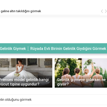
‹
geline altın takıldığını görmek
Gelinlik Giymek
Rüyada Evli Birinin Gelinlik Giydiğini Görmek
Prenses model gelinlik hangi
Gelinlik giymeye giderken ne
vücut tipine uygundur?
giyilir?
elin olduğunu görmek