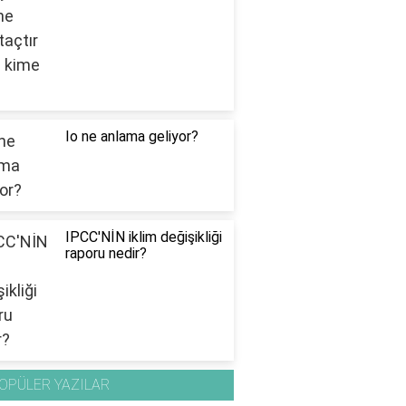
Io ne anlama geliyor?
IPCC'NİN iklim değişikliği
raporu nedir?
OPÜLER YAZILAR