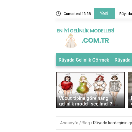
Yeni
 evlendiğini gelinlik giydiğini görmek
Cumartesi 13:38
Rüyada 
Rüyada Gelinlik Görmek
Rüyada 
‹
tipli kadınlar nasıl
Vücut tipine göre hangi
ik giymeli?
gelinlik modeli seçilmeli?
Anasayfa
Blog
Rüyada kardeşinin g