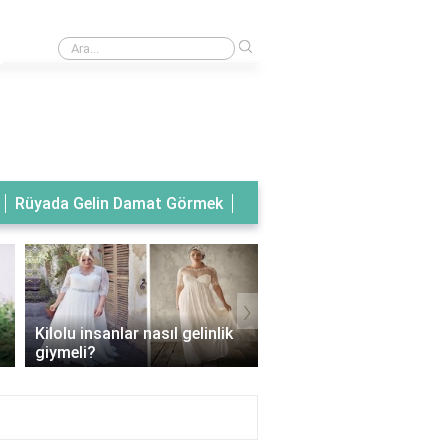
›
Rüyada tanıdık birinin gelinlik giydiğini görmek
Rüyada Gelin Damat Görmek
›
Kilolu insanlar nasıl gelinlik
Balık model gelinlik han
giymeli?
vücut tipine uygun?