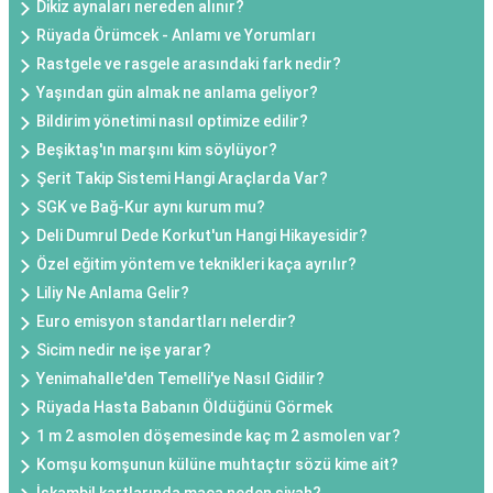
Dikiz aynaları nereden alınır?
Rüyada Örümcek - Anlamı ve Yorumları
Rastgele ve rasgele arasındaki fark nedir?
Yaşından gün almak ne anlama geliyor?
Bildirim yönetimi nasıl optimize edilir?
Beşiktaş'ın marşını kim söylüyor?
Şerit Takip Sistemi Hangi Araçlarda Var?
SGK ve Bağ-Kur aynı kurum mu?
Deli Dumrul Dede Korkut'un Hangi Hikayesidir?
Özel eğitim yöntem ve teknikleri kaça ayrılır?
Liliy Ne Anlama Gelir?
Euro emisyon standartları nelerdir?
Sicim nedir ne işe yarar?
Yenimahalle'den Temelli'ye Nasıl Gidilir?
Rüyada Hasta Babanın Öldüğünü Görmek
1 m 2 asmolen döşemesinde kaç m 2 asmolen var?
Komşu komşunun külüne muhtaçtır sözü kime ait?
İskambil kartlarında maça neden siyah?