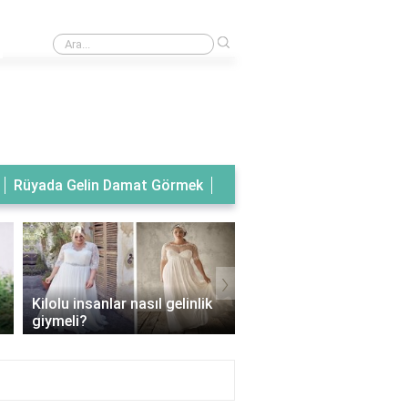
›
Rüyada tanıdık birinin gelinlik giydiğini görmek
Rüyada Gelin Damat Görmek
›
Kilolu insanlar nasıl gelinlik
Balık model gelinlik han
giymeli?
vücut tipine uygun?