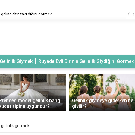
‹
geline altın takıldığını görmek
Gelinlik Giymek
Rüyada Evli Birinin Gelinlik Giydiğini Görmek
Prenses model gelinlik hangi
Gelinlik giymeye giderken ne
vücut tipine uygundur?
giyilir?
i gelinlik görmek