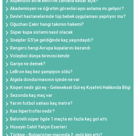
Aspendos antik kenti ne zamana kadar açık?
Akademisyen ve öğretim görevlisi aynı anlama mı geliyor?
Devlet hastanelerinde tüp bebek uygulaması yapılıyor mu?
Oğuzhan Çakır hangi takımın hakemi?
Süper kupa sistemi nasıl olacak
Sneijder GS'ye geldiğinde kaç yaşındaydı?
Rangers hangi Avrupa kupalarını kazandı
Voleybol dünya birincisi kimdir
Gariye ne demek?
LeBron kaç kez şampiyon oldu?
Algida dondurmasının içinde ne var
Kispet nedir güreş - Geleneksel Güreş Kıyafeti Hakkında Bilgi
Sezonda kaç maç var
Yarım futbol sahası kaç metre?
Kas hipertrofisi nedir?
Balotelli süper ligde 1 maçta en fazla kaç gol attı
Hüseyin Cahit Yalçın Eserleri
Türkiye - Bulgaristan maçında 2. golü kim attı?