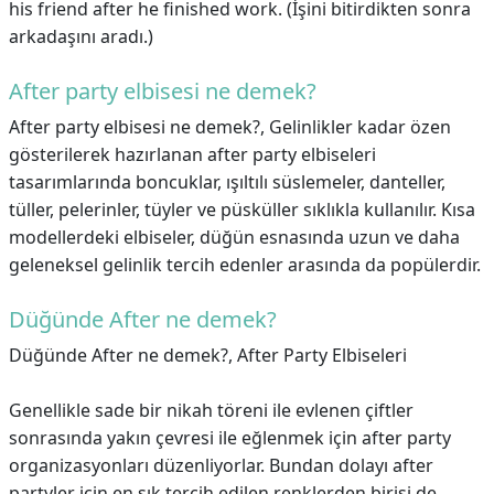
his friend after he finished work. (İşini bitirdikten sonra
arkadaşını aradı.)
After party elbisesi ne demek?
After party elbisesi ne demek?,
Gelinlikler kadar özen
gösterilerek hazırlanan after party elbiseleri
tasarımlarında boncuklar, ışıltılı süslemeler, danteller,
tüller, pelerinler, tüyler ve püsküller sıklıkla kullanılır. Kısa
modellerdeki elbiseler, düğün esnasında uzun ve daha
geleneksel gelinlik tercih edenler arasında da popülerdir.
Düğünde After ne demek?
Düğünde After ne demek?,
After Party Elbiseleri
Genellikle sade bir nikah töreni ile evlenen çiftler
sonrasında yakın çevresi ile eğlenmek için after party
organizasyonları düzenliyorlar. Bundan dolayı after
partyler için en sık tercih edilen renklerden birisi de